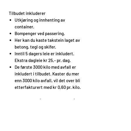
Tilbudet inkluderer
Utkjøring og innhenting av
container.
Bompenger ved passering.
Her kan du kaste takstein laget av
betong, tegl og skifer.
Inntil 5 dagers leie er inkludert.
Ekstra dagleie kr 25,- pr. dag.
De første 3000 kilo med avfall er
inkludert i tilbudet. Kaster du mer
enn 3000 kilo avfall, vil det over bli
etterfakturert med kr 0,60 pr. kilo.
Du trenger ikke å være tilstedet når vi
leverer og henter containeren. Legg ut
to planker i kryss der du vil ha
containeren plassert. Sjåføren ringer
deg når han leverer.