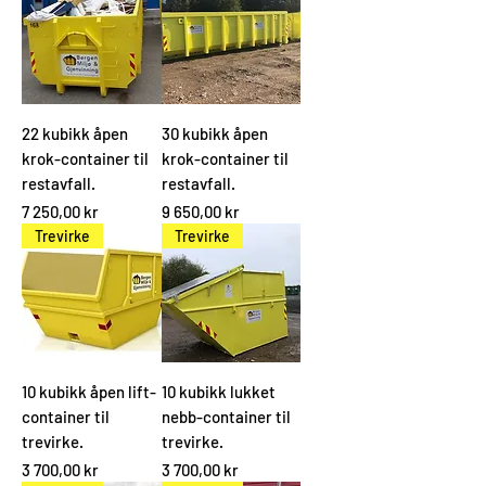
22 kubikk åpen
30 kubikk åpen
krok-container til
krok-container til
restavfall.
restavfall.
Pris
Pris
7 250,00 kr
9 650,00 kr
Trevirke
Trevirke
10 kubikk åpen lift-
10 kubikk lukket
container til
nebb-container til
trevirke.
trevirke.
Pris
Pris
3 700,00 kr
3 700,00 kr