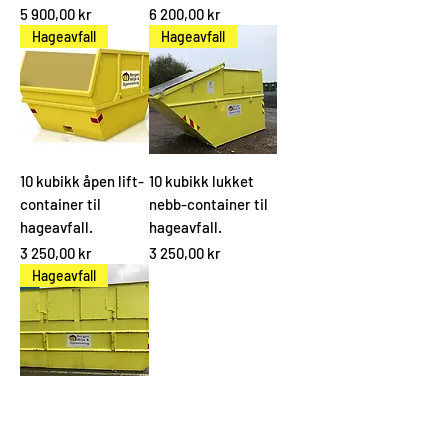
Pris
Pris
5 900,00 kr
6 200,00 kr
Hageavfall
Hageavfall
10 kubikk åpen lift-
10 kubikk lukket
container til
nebb-container til
hageavfall.
hageavfall.
Pris
Pris
3 250,00 kr
3 250,00 kr
Hageavfall
10 kubikk lukket
luke-container til