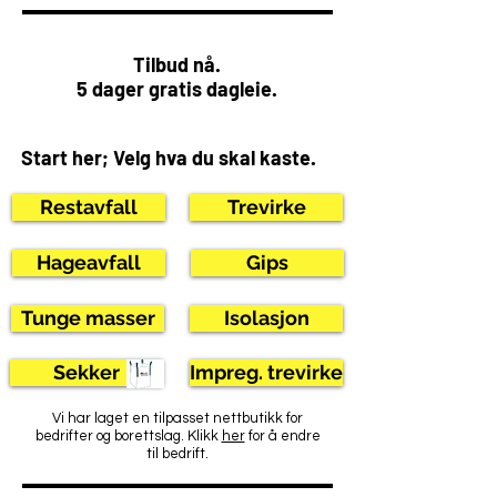
Tilbud nå.
5 dager gratis dagleie.
Start her; Velg hva du skal kaste.
Restavfall
Trevirke
Hageavfall
Gips
Tunge masser
Isolasjon
Sekker
Impreg. trevirke
Vi har laget en tilpasset nettbutikk for
bedrifter og borettslag. Klikk
her
for å endre
til bedrift.