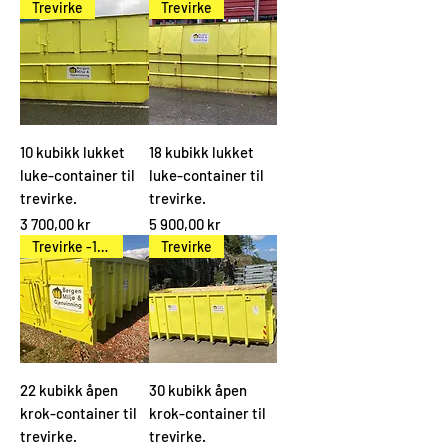
Trevirke
Trevirke
10 kubikk lukket
18 kubikk lukket
luke-container til
luke-container til
trevirke.
trevirke.
Pris
Pris
3 700,00 kr
5 900,00 kr
Trevirke -10% i September
Trevirke
22 kubikk åpen
30 kubikk åpen
krok-container til
krok-container til
trevirke.
trevirke.