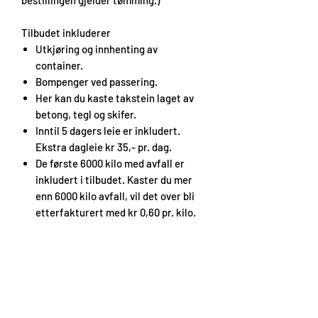
Tilbudet inkluderer
Utkjøring og innhenting av
container.
Bompenger ved passering.
Her kan du kaste takstein laget av
betong, tegl og skifer.
Inntil 5 dagers leie er inkludert.
Ekstra dagleie kr 35,- pr. dag.
De første 6000 kilo med avfall er
inkludert i tilbudet. Kaster du mer
enn 6000 kilo avfall, vil det over bli
etterfakturert med kr 0,60 pr. kilo.
Du trenger ikke å være tilstedet når vi
leverer og henter containeren. Legg ut
to planker i kryss der du vil ha
containeren plassert. Sjåføren ringer
deg når han leverer.