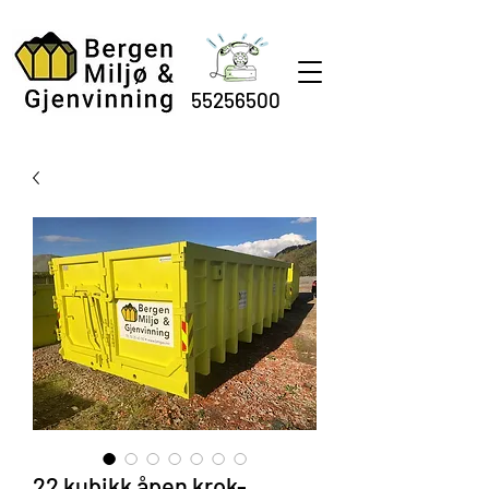
55256500
22 kubikk åpen krok-