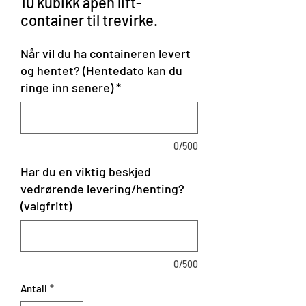
10 kubikk åpen lift-
container til trevirke.
Når vil du ha containeren levert
og hentet? (Hentedato kan du
ringe inn senere)
*
0/500
Har du en viktig beskjed
vedrørende levering/henting?
(valgfritt)
0/500
Antall
*