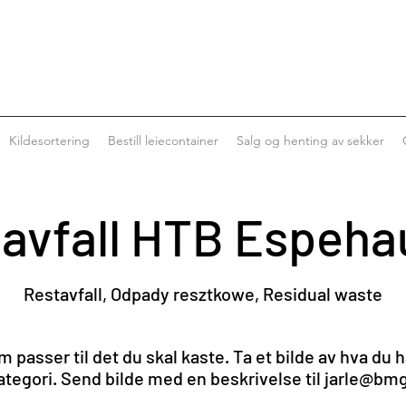
Kildesortering
Bestill leiecontainer
Salg og henting av sekker
avfall HTB Espeh
Restavfall,
Odpady resztkowe, Residual waste
m passer til det du skal kaste. Ta et bilde av hva du ha
kategori. Send bilde med en beskrivelse til
jarle@bmg