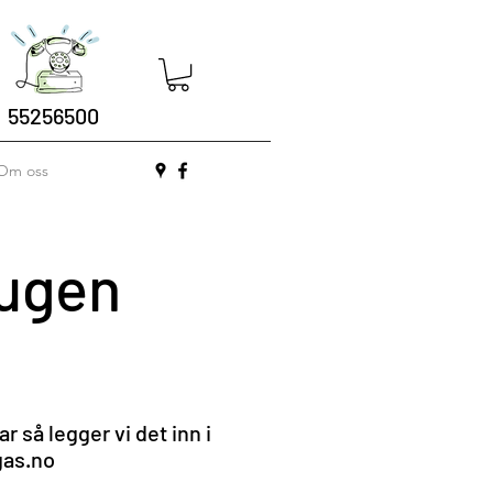
55256500
Om oss
augen
r så legger vi det inn i
as.no